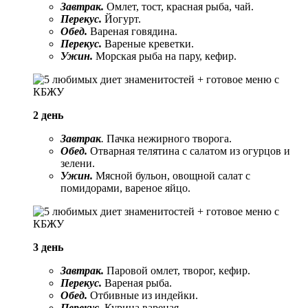
Завтрак.
Омлет, тост, красная рыба, чай.
Перекус.
Йогурт.
Обед.
Вареная говядина.
Перекус.
Вареные креветки.
Ужин.
Морская рыба на пару, кефир.
2 день
Завтрак
.
Пачка нежирного творога.
Обед.
Отварная телятина с салатом из огурцов и
зелени.
Ужин.
Мясной бульон, овощной салат с
помидорами, вареное яйцо.
3 день
Завтрак.
Паровой омлет, творог, кефир.
Перекус.
Вареная рыба.
Обед.
Отбивные из индейки.
Перекус.
Курица вареная.