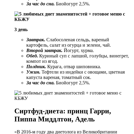
За час до сна.
Биойогурт 2,5%.
3 день
Завтрак
.
Слабосоленая сельдь, вареный
картофель, салат из огурца и зелени, чай.
Второй завтрак.
Йогурт, хурма.
Обед.
Куриный суп с лапшой, голубцы, винегрет,
компот из ягод.
Полдник.
Курага, отвар шиповника.
Ужин.
Тефтели из индейки с овощами, цветная
капуста вареная, томатный сок.
За час до сна.
Биойогурт 2,5%.
Сиртфуд-диета: принц Гарри,
Пиппа Миддлтон, Адель
«В 2016-м году два диетолога из Великобритании