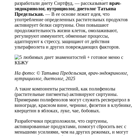
разработали диету Сиртфуд, — рассказывает
врач-
эндокринолог, нутрициолог, диетолог Татьяна
Предельская.
— В ее основе лежит идея, что
употребление определенных растительных продуктов
активирует белки сиртуины. Они повышают
продолжительность жизни клеток, омолаживают,
регулируют иммунитет, обменные процессы,
адаптируют к стрессу, защищают от действия
ультрафиолета и других повреждающих факторов.
На фото: © Татьяна Предельская, врач-эндокринолог,
нутрициолог, диетолог, 2025
А такие компоненты растений, как полифенолы
(растительные пигменты) активируют сиртуины.
Примерами полифенолов могут служить ресвератрол в
винограде, красном вине, чернике, физетин в клубнике,
кверцетин в яблоках, луке, чае, бобовых.
Разработчики предположили, что сиртуины,
активированные продуктами, помогут сбросить вес с
меньшими усилиями, чем на других режимах, и могут