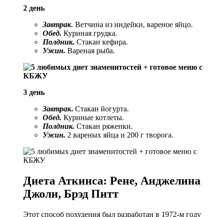
2 день
Завтрак
.
Ветчина из индейки, вареное яйцо.
Обед.
Куриная грудка.
Полдник.
Стакан кефира.
Ужин.
Вареная рыба.
3 день
Завтрак
.
Стакан йогурта.
Обед.
Куриные котлеты.
Полдник.
Стакан ряженки.
Ужин.
2 вареных яйца и 200 г творога.
Диета Аткинса: Рене, Анджелина
Джоли, Брэд Питт
Этот способ похудения был разработан в 1972-м году