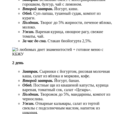
горошком, булгур, чай с лимоном.
Второй завтрак
.
Йогурт, киви.
Обед.
Суп-лапша, тушеный судак, компот из
кураги.
Полдник.
Творог до 5% жирности, печеное яблоко,
молоко.
Ужин.
Вареная курица, овощное рагу, свежие
томаты, чай.
За час до сна.
Стакан биойогурта 2,5%.
2 день
Завтрак.
Сырники с йогуртом, рисовая молочная
каша, салат из яблока и моркови, кофе.
Второй завтрак.
Йогурт, банан.
Обед.
Постные щи из квашеной капусты, курица
вареная, томатный сок, салат «Цезарь».
Полдник.
Творожок до 5%, мандарины, компот из
чернослива.
Ужин.
Отварные кальмары, салат из тертой
свеклы с подсолнечным маслом, напиток из
цикория.