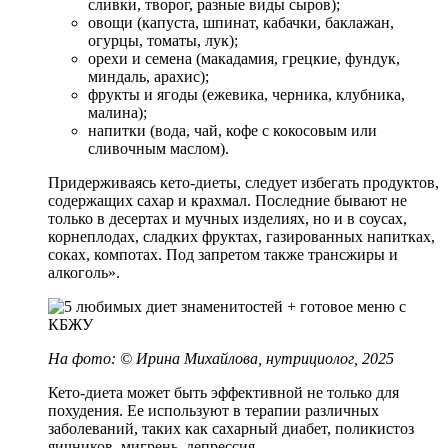
сливки, творог, разные виды сыров);
овощи (капуста, шпинат, кабачки, баклажан,
огурцы, томаты, лук);
орехи и семена (макадамия, грецкие, фундук,
миндаль, арахис);
фрукты и ягоды (ежевика, черника, клубника,
малина);
напитки (вода, чай, кофе с кокосовым или
сливочным маслом).
Придерживаясь кето-диеты, следует избегать продуктов,
содержащих сахар и крахмал. Последние бывают не
только в десертах и мучных изделиях, но и в соусах,
корнеплодах, сладких фруктах, газированных напитках,
соках, компотах. Под запретом также трансжиры и
алкоголь».
На фото: © Ирина Михайлова, нутрициолог, 2025
Кето-диета может быть эффективной не только для
похудения. Ее используют в терапии различных
заболеваний, таких как сахарный диабет, поликистоз
яичников, мигрень, депрессия.