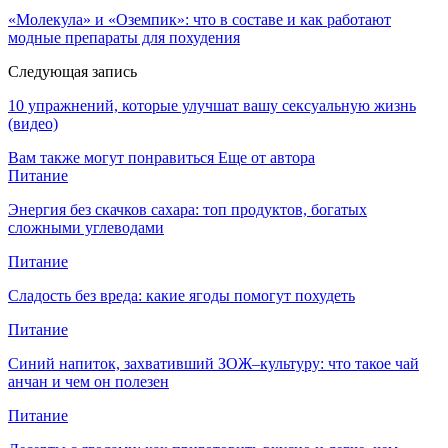
«Молекула» и «Оземпик»: что в составе и как работают
модные препараты для похудения
Следующая запись
10 упражнений, которые улучшат вашу сексуальную жизнь
(видео)
Вам также могут понравиться
Еще от автора
Питание
Энергия без скачков сахара: топ продуктов, богатых
сложными углеводами
Питание
Сладость без вреда: какие ягоды помогут похудеть
Питание
Синий напиток, захвативший ЗОЖ–культуру: что такое чай
анчан и чем он полезен
Питание