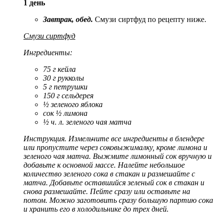
1 день
Завтрак, обед.
Смузи сиртфуд по рецепту ниже.
Смузи сиртфуд
Ингредиенты:
75 г кейла
30 г рукколы
5 г петрушки
150 г сельдерея
½ зеленого яблока
сок ½ лимона
½ ч. л. зеленого чая матча
Инструкция. Измельчите все ингредиенты в блендере
или пропустите через соковыжималку, кроме лимона и
зеленого чая матча. Выжмите лимонный сок вручную и
добавьте к основной массе. Налейте небольшое
количество зеленого сока в стакан и размешайте с
матча. Добавьте оставшийся зеленый сок в стакан и
снова размешайте. Пейте сразу или оставьте на
потом. Можно заготовить сразу большую партию сока
и хранить его в холодильнике до трех дней.