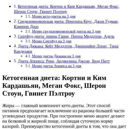
Кетогенная диета: Кортни и Ким Кардашьян, Меган Фокс,
Шерон Стоун, Гвинет Пэлтроу
Меню кето-диеты на 3 дня
Средиземноморская диета: Пенелопа Крус, Джон Гудман,
Кэмерон Диаз
Меню средиземноморской диеты на 3 дня
Сиртфуд-диета: принц Гарри, Пиппа Миддлтон, Адель
Меню Сиртфуд на 3 дня
Диета Дюкана: Кейт Миддлтон, Дженнифер Лопес, Тина
Канделаки
Меню диеты Дюкана на 3 дня
Диета Аткинса: Рене, Анджелина Джоли, Брэд Питт
Меню диеты Аткинса на 3 дня
Кетогенная диета: Кортни и Ким
Кардашьян, Меган Фокс, Шерон
Стоун, Гвинет Пэлтроу
Жиры — главный компонент кето-диеты. Этот способ
питания предполагает исключение из рациона большей части
углеводных продуктов. При построении меню акцент делают
на белковой и жирной пище, соблюдая суточную норму
калорий. Преимущество кетогенной диеты в том, что она дает