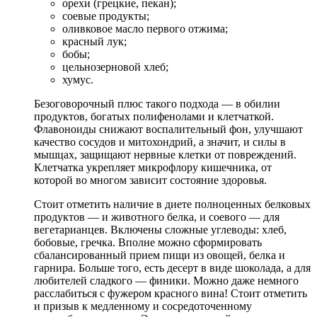
орехи (грецкие, пекан);
соевые продукты;
оливковое масло первого отжима;
красный лук;
бобы;
цельнозерновой хлеб;
хумус.
Безоговорочный плюс такого подхода — в обилии
продуктов, богатых полифенолами и клетчаткой.
Флавоноиды снижают воспалительный фон, улучшают
качество сосудов и митохондрий, а значит, и силы в
мышцах, защищают нервные клетки от повреждений.
Клетчатка укрепляет микрофлору кишечника, от
которой во многом зависит состояние здоровья.
Стоит отметить наличие в диете полноценных белковых
продуктов — и животного белка, и соевого — для
вегетарианцев. Включены сложные углеводы: хлеб,
бобовые, гречка. Вполне можно сформировать
сбалансированный прием пищи из овощей, белка и
гарнира. Больше того, есть десерт в виде шоколада, а для
любителей сладкого — финики. Можно даже немного
расслабиться с фужером красного вина! Стоит отметить
и призыв к медленному и сосредоточенному