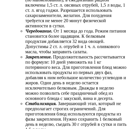
включены 1,5 ст. л. овсяных отрубей, 1,5 л воды, 1
ст. л. ягод годжи. Разрешается использовать
сахарозаменители, желатин. Для похудения
требуется не менее 20 минут физической
активности в сутки.
Чередование.
От 1 месяца до года. Режим питания
становится более щадящим. К белковым
продуктам добавляется 32 вида овощей.
Допустимы 2 ст. л. отрубей и 1 ч. л. оливкового
масла, чтобы заправить салаты.
Закрепление.
Продолжительность рассчитывается
по формуле: 10 дней умножить на 1 кг
потерянного веса. Для приготовления блюд можно
использовать продукты из первых двух фаз,
добавляя к ним небольшое количество углеводов и
жиров. Один день в неделю остается
исключительно белковым. Дважды в неделю
можно позволить себе праздничный обед из
основного блюда с закуской, вина и десерта.
Стабилизация.
Завершающий этап, который не
предполагает строгих ограничений. Для
приготовления блюд используются продукты из
фазы закрепления. Нужно сохранить 1 белковый
день в неделю, съедать 30 г отрубей в сутки и пить