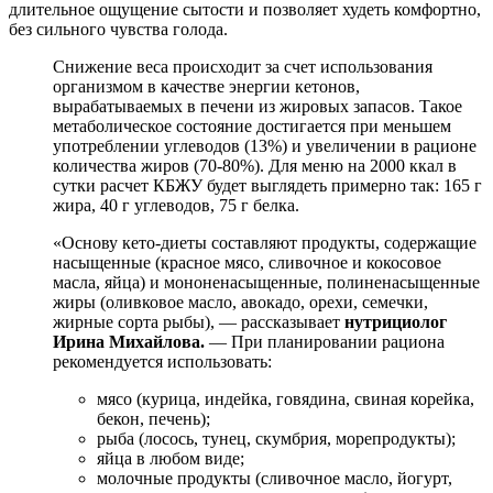
длительное ощущение сытости и позволяет худеть комфортно,
без сильного чувства голода.
Снижение веса происходит за счет использования
организмом в качестве энергии кетонов,
вырабатываемых в печени из жировых запасов. Такое
метаболическое состояние достигается при меньшем
употреблении углеводов (13%) и увеличении в рационе
количества жиров (70-80%). Для меню на 2000 ккал в
сутки расчет КБЖУ будет выглядеть примерно так: 165 г
жира, 40 г углеводов, 75 г белка.
«Основу кето-диеты составляют продукты, содержащие
насыщенные (красное мясо, сливочное и кокосовое
масла, яйца) и мононенасыщенные, полиненасыщенные
жиры (оливковое масло, авокадо, орехи, семечки,
жирные сорта рыбы), — рассказывает
нутрициолог
Ирина Михайлова.
— При планировании рациона
рекомендуется использовать:
мясо (курица, индейка, говядина, свиная корейка,
бекон, печень);
рыба (лосось, тунец, скумбрия, морепродукты);
яйца в любом виде;
молочные продукты (сливочное масло, йогурт,