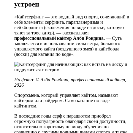
устроен
«Кайтсерфинг — это водный вид спорта, сочетающий в
себе элементы серфинга, парапланеризма и
вейкбординга (скольжения по воде на доске, которую
тянет за трос катер), — рассказывает
профессиональный кайтер Алби Рондина.
— Суть
заключается в использовании силы ветра, большого
управляемого кайта (воздушного змея) и кайтборда
(доски) для катания по воде».
На фото: © Алби Рондина, профессиональный кайтер,
2026
Спортсмена, который управляет кайтом, называют
кайтером или райдером. Само катание по воде —
кайтингом.
В последние годы серф с парашютом приобрел
огромную популярность благодаря своей доступности,
относительно короткому периоду обучения по
сравнению с другими водными видами спорта, а также