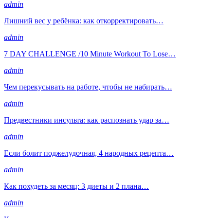
admin
Лишний вес у ребёнка: как откорректировать…
admin
7 DAY CHALLENGE /10 Minute Workout To Lose…
admin
Чем перекусывать на работе, чтобы не набирать…
admin
Предвестники инсульта: как распознать удар за…
admin
Если болит поджелудочная, 4 народных рецепта…
admin
Как похудеть за месяц: 3 диеты и 2 плана…
admin