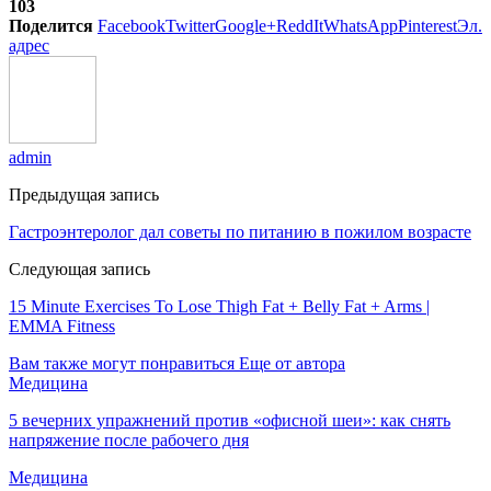
103
Поделится
Facebook
Twitter
Google+
ReddIt
WhatsApp
Pinterest
Эл.
адрес
admin
Предыдущая запись
Гастроэнтеролог дал советы по питанию в пожилом возрасте
Следующая запись
15 Minute Exercises To Lose Thigh Fat + Belly Fat + Arms |
EMMA Fitness
Вам также могут понравиться
Еще от автора
Медицина
5 вечерних упражнений против «офисной шеи»: как снять
напряжение после рабочего дня
Медицина