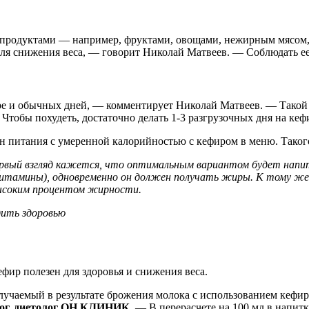
 продуктами — например, фруктами, овощами, нежирным мясом, 
для снижения веса, — говорит Николай Матвеев. — Соблюдать ее
е и обычных дней, — комментирует Николай Матвеев. — Такой по
Чтобы похудеть, достаточно делать 1-3 разгрузочных дня на кеф
 питания с умеренной калорийностью с кефиром в меню. Таког
ервый взгляд кажется, что оптимальным вариантом будет напит
витамины), одновременно он должен получать жиры. К тому ж
высоким процентом жирности.
ефир полезен для здоровья и снижения веса.
чаемый в результате брожения молока с использованием кефир
лог, диетолог ОН КЛИНИК.
— В перерасчете на 100 мл в напитк