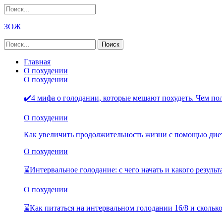
ЗОЖ
Главная
О похудении
О похудении
✔️4 мифа о голодании, которые мешают похудеть. Чем п
О похудении
Как увеличить продолжительность жизни с помощью дие
О похудении
⌛Интервальное голодание: с чего начать и какого резуль
О похудении
⌛Как питаться на интервальном голодании 16/8 и скольк