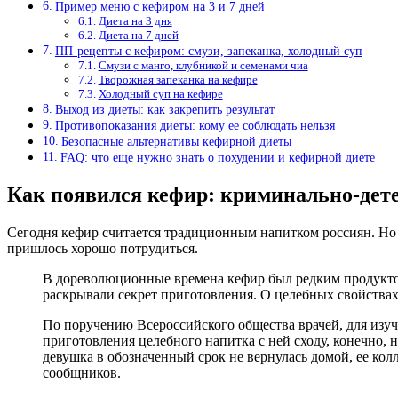
Пример меню с кефиром на 3 и 7 дней
Диета на 3 дня
Диета на 7 дней
ПП-рецепты с кефиром: смузи, запеканка, холодный суп
Смузи с манго, клубникой и семенами чиа
Творожная запеканка на кефире
Холодный суп на кефире
Выход из диеты: как закрепить результат
Противопоказания диеты: кому ее соблюдать нельзя
Безопасные альтернативы кефирной диеты
FAQ: что еще нужно знать о похудении и кефирной диете
Как появился кефир: криминально-дет
Сегодня кефир считается традиционным напитком россиян. Но н
пришлось хорошо потрудиться.
В дореволюционные времена кефир был редким продуктом 
раскрывали секрет приготовления. О целебных свойствах
По поручению Всероссийского общества врачей, для изу
приготовления целебного напитка с ней сходу, конечно, 
девушка в обозначенный срок не вернулась домой, ее ко
сообщников.