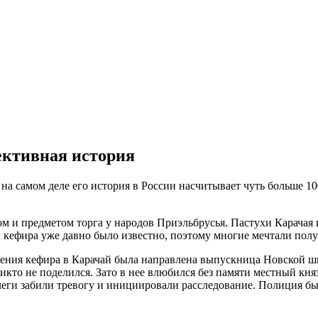
ективная история
а самом деле его история в России насчитывает чуть больше 100
и предметом торга у народов Приэльбрусья. Пастухи Карачая и 
 кефира уже давно было известно, поэтому многие мечтали полу
чения кефира в Карачай была направлена выпускница Новской ш
никто не поделился. Зато в нее влюбился без памяти местный кн
ллеги забили тревогу и инициировали расследование. Полиция б