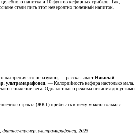
т целебного напитка и 10 фунтов кефирных грибков. Так,
ссияне стали пить этот невероятно полезный напиток.
 точки зрения это неразумно, — рассказывает
Николай
ер, ультрамарафонец
. — Калорийность кефира настолько мала,
егчают снижение веса. Однако такого режима питания допустимо
ишечного тракта (ЖКТ) прибегать к нему можно только с
), фитнес-тренер, ультрамарафонец, 2025