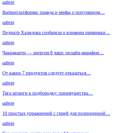
admin
Виброплатформа: правда и мифы о популярном…
admin
Педиатр Халилова сообщила о влиянии прививки…
admin
Чакраварти — энергия 8 чакр: онлайн-марафон…
admin
От каких 7 продуктов следует отказаться…
admin
Тяга штанги к подбородку: преимущества…
admin
10 простых упражнений с гирей для полноценной…
admin