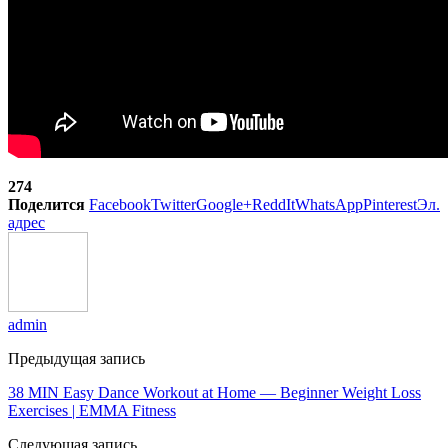
274
Поделится
Facebook
Twitter
Google+
ReddIt
WhatsApp
Pinterest
Эл.
адрес
admin
Предыдущая запись
38 MIN Easy Dance Workout at Home — Beginner Weight Loss
Exercises | EMMA Fitness
Следующая запись