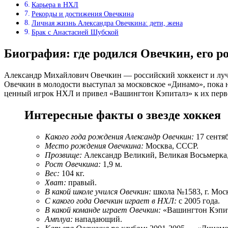
Карьера в НХЛ
Рекорды и достижения Овечкина
Личная жизнь Александра Овечкина: дети, жена
Брак с Анастасией Шубской
Биография: где родился Овечкин, его ро
Александр Михайлович Овечкин — российский хоккеист и лучш
Овечкин в молодости выступал за московское «Динамо», пока
ценный игрок НХЛ и привел «Вашингтон Кэпиталз» к их перв
Интересные факты о звезде хоккея
Какого года рождения Александр Овечкин:
17 сентяб
Место рождения Овечкина:
Москва, СССР.
Прозвище:
Александр Великий, Великая Восьмерка
Рост Овечкина:
1,9 м.
Вес:
104 кг.
Хват:
правый.
В какой школе учился Овечкин:
школа №1583, г. Мос
С какого года Овечкин играет в НХЛ:
с 2005 года.
В какой команде играет Овечкин:
«Вашингтон Кэпит
Амплуа:
нападающий.