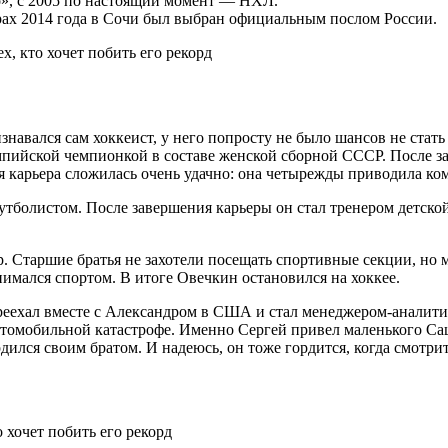
», с 2005 по настоящий момент — НХЛ.
ах 2014 года в Сочи был выбран официальным послом России.
навался сам хоккеист, у него попросту не было шансов не стать
импийской чемпионкой в составе женской сборной СССР. После з
 карьера сложилась очень удачно: она четырежды приводила ком
тболистом. После завершения карьеры он стал тренером детской
. Старшие братья не захотели посещать спортивные секции, но мл
нимался спортом. В итоге Овечкин остановился на хоккее.
ереехал вместе с Александром в США и стал менеджером-аналит
 автомобильной катастрофе. Именно Сергей привел маленького С
рдился своим братом. И надеюсь, он тоже гордится, когда смотрит