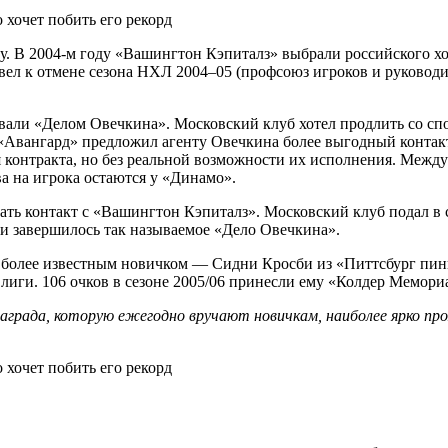
у. В 2004-м году «Вашингтон Кэпиталз» выбрали российского хо
ривел к отмене сезона НХЛ 2004–05 (профсоюз игроков и руковод
вали «Делом Овечкина». Московский клуб хотел продлить со спо
«Авангард» предложил агенту Овечкина более выгодный контакт,
 контракта, но без реальной возможности их исполнения. Межд
а на игрока остаются у «Динамо».
исать контакт с «Вашингтон Кэпиталз». Московский клуб подал в
 и завершилось так называемое «Дело Овечкина».
 более известным новичком — Сидни Кросби из «Питтсбург пинг
лиги. 106 очков в сезоне 2005/06 принесли ему «Колдер Мемори
рада, которую ежегодно вручают новичкам, наиболее ярко проя