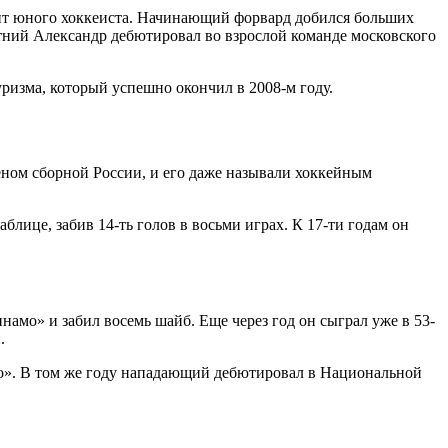
ант юного хоккеиста. Начинающий форвард добился больших
етний Александр дебютировал во взрослой команде московского
ризма, который успешно окончил в 2008-м году.
еном сборной России, и его даже называли хоккейным
лице, забив 14-ть голов в восьми играх. К 17-ти годам он
намо» и забил восемь шайб. Еще через год он сыграл уже в 53-
.
амо». В том же году нападающий дебютировал в Национальной