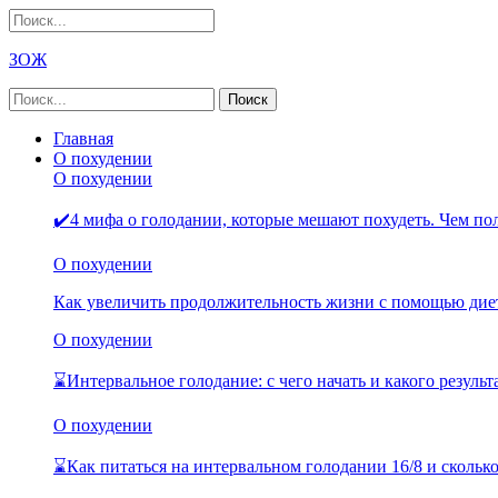
ЗОЖ
Главная
О похудении
О похудении
✔️4 мифа о голодании, которые мешают похудеть. Чем п
О похудении
Как увеличить продолжительность жизни с помощью дие
О похудении
⌛Интервальное голодание: с чего начать и какого резуль
О похудении
⌛Как питаться на интервальном голодании 16/8 и скольк