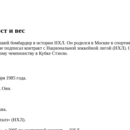
ст и вес
ий бомбардир в истории НХЛ. Он родился в Москве в спортивно
 не подписал контракт с Национальной хоккейной лигой (НХЛ)
ому чемпионству в Кубке Стэнли.
ря 1985 года.
, Ови.
ква.
алз» (НХЛ).