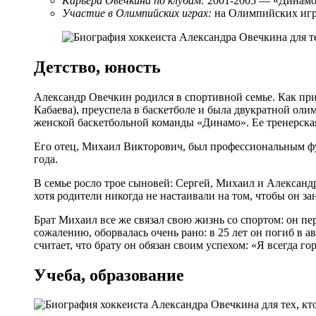
Карьера Овечкина по клубам:
2001-2005 — «Динамо
Участие в Олимпийских играх:
на Олимпийских игр
Детство, юность
Александр Овечкин родился в спортивной семье. Как приз
Кабаева), преуспела в баскетболе и была двукратной ол
женской баскетбольной команды «Динамо». Ее тренерская
Его отец, Михаил Викторович, был профессиональным фу
года.
В семье росло трое сыновей: Сергей, Михаил и Александр
хотя родители никогда не настаивали на том, чтобы он за
Брат Михаил все же связал свою жизнь со спортом: он п
сожалению, оборвалась очень рано: в 25 лет он погиб в
считает, что брату он обязан своим успехом: «Я всегда го
Учеба, образование