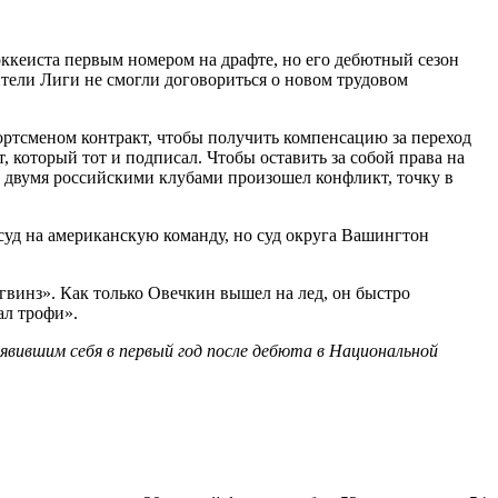
ккеиста первым номером на драфте, но его дебютный сезон
ители Лиги не смогли договориться о новом трудовом
ртсменом контракт, чтобы получить компенсацию за переход
 который тот и подписал. Чтобы оставить за собой права на
у двумя российскими клубами произошел конфликт, точку в
 суд на американскую команду, но суд округа Вашингтон
винз». Как только Овечкин вышел на лед, он быстро
ал трофи».
вившим себя в первый год после дебюта в Национальной