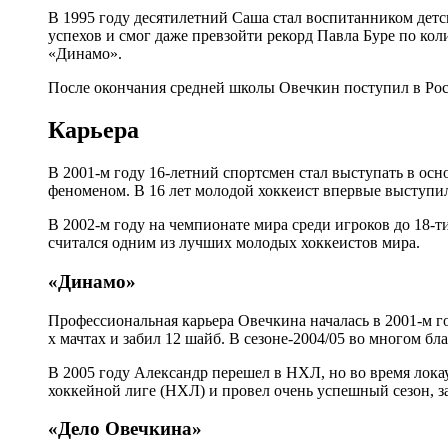
В 1995 году десятилетний Саша стал воспитанником дет
успехов и смог даже превзойти рекорд Павла Буре по ко
«Динамо».
После окончания средней школы Овечкин поступил в Росс
Карьера
В 2001-м году 16-летний спортсмен стал выступать в ос
феноменом. В 16 лет молодой хоккеист впервые выступил
В 2002-м году на чемпионате мира среди игроков до 18-т
считался одним из лучших молодых хоккеистов мира.
«Динамо»
Профессиональная карьера Овечкина началась в 2001-м го
х мачтах и забил 12 шайб. В сезоне-2004/05 во многом 
В 2005 году Александр перешел в НХЛ, но во время лока
хоккейной лиге (НХЛ) и провел очень успешный сезон, за
«Дело Овечкина»