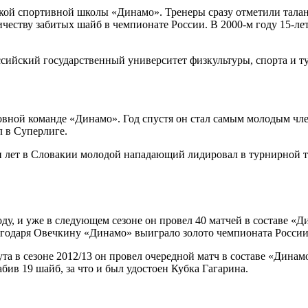
ской спортивной школы «Динамо». Тренеры сразу отметили тал
личеству забитых шайб в чемпионате России. В 2000-м году 15-л
ийский государственный университет физкультуры, спорта и ту
новной команде «Динамо». Год спустя он стал самым молодым чл
 в Суперлиге.
и лет в Словакии молодой нападающий лидировал в турнирной таб
ду, и уже в следующем сезоне он провел 40 матчей в составе «Ди
благодаря Овечкину «Динамо» выиграло золото чемпионата России
ута в сезоне 2012/13 он провел очередной матч в составе «Дин
бив 19 шайб, за что и был удостоен Кубка Гагарина.