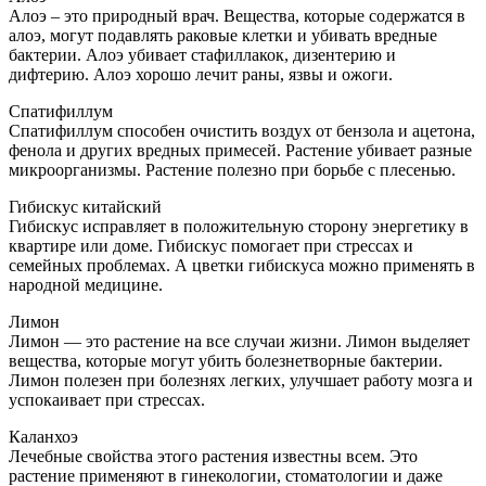
Алоэ – это природный врач. Вещества, которые содержатся в
алоэ, могут подавлять раковые клетки и убивать вредные
бактерии. Алоэ убивает стафиллакок, дизентерию и
дифтерию. Алоэ хорошо лечит раны, язвы и ожоги.
Спатифиллум
Спатифиллум способен очистить воздух от бензола и ацетона,
фенола и других вредных примесей. Растение убивает разные
микроорганизмы. Растение полезно при борьбе с плесенью.
Гибискус китайский
Гибискус исправляет в положительную сторону энергетику в
квартире или доме. Гибискус помогает при стрессах и
семейных проблемах. А цветки гибискуса можно применять в
народной медицине.
Лимон
Лимон — это растение на все случаи жизни. Лимон выделяет
вещества, которые могут убить болезнетворные бактерии.
Лимон полезен при болезнях легких, улучшает работу мозга и
успокаивает при стрессах.
Каланхоэ
Лечебные свойства этого растения известны всем. Это
растение применяют в гинекологии, стоматологии и даже