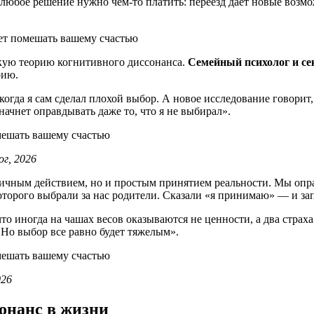
любое решение нужно чем-то платить: переезд дает новые возмо
скую теорию когнитивного диссонанса.
Семейный психолог и се
рию.
огда я сам сделал плохой выбор. А новое исследование говорит, 
начнет оправдывать даже то, что я не выбирал».
ог, 2026
личным действием, но и простым принятием реальности. Мы опра
которого выбрали за нас родители. Сказали «я принимаю» — и з
что иногда на чашах весов оказываются не ценности, а два страха
Но выбор все равно будет тяжелым».
026
онанс в жизни