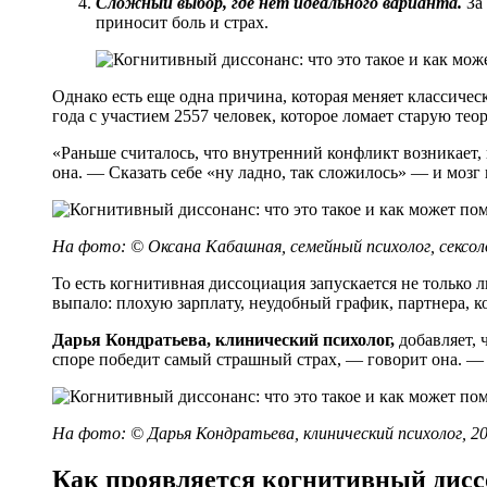
Сложный выбор, где нет идеального варианта.
За 
приносит боль и страх.
Однако есть еще одна причина, которая меняет классиче
года с участием 2557 человек, которое ломает старую тео
«Раньше считалось, что внутренний конфликт возникает, к
она. — Сказать себе «ну ладно, так сложилось» — и мозг 
На фото: ©
Оксана Кабашная, семейный психолог, сексол
То есть когнитивная диссоциация запускается не только 
выпало: плохую зарплату, неудобный график, партнера, 
Дарья Кондратьева, клинический психолог,
добавляет, 
споре победит самый страшный страх, — говорит она. — 
На фото: ©
Дарья Кондратьева, клинический психолог, 2
Как проявляется когнитивный дисс