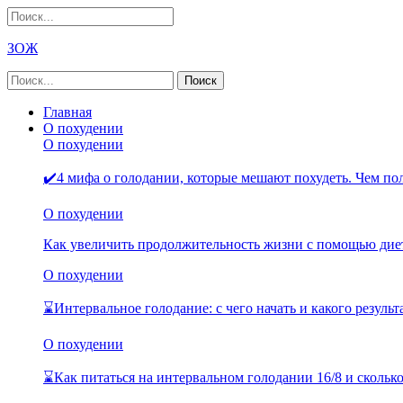
ЗОЖ
Главная
О похудении
О похудении
✔️4 мифа о голодании, которые мешают похудеть. Чем п
О похудении
Как увеличить продолжительность жизни с помощью дие
О похудении
⌛Интервальное голодание: с чего начать и какого резуль
О похудении
⌛Как питаться на интервальном голодании 16/8 и скольк