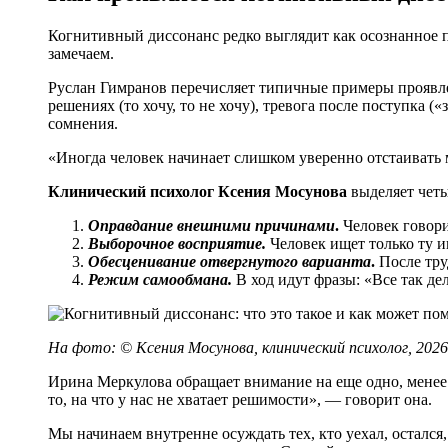
Когнитивный диссонанс редко выглядит как осознанное 
замечаем.
Руслан Гимранов перечисляет типичные примеры проявлен
решениях (то хочу, то не хочу), тревога после поступка («
сомнения.
«Иногда человек начинает слишком уверенно отстаивать мн
Клинический психолог Ксения Мосунова
выделяет четы
Оправдание внешними причинами
.
Человек говори
Выборочное восприятие.
Человек ищет только ту и
Обесценивание отвергнутого варианта
.
После труд
Режим самообмана.
В ход идут фразы: «Все так де
На фото: ©
Ксения Мосунова, клинический психолог, 2026
Ирина Меркулова обращает внимание на еще одно, менее 
то, на что у нас не хватает решимости», — говорит она.
Мы начинаем внутренне осуждать тех, кто уехал, остался