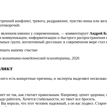
утренний конфликт, тревога, раздражение, чувство вины или жел
ротиворечий.
 явлением именно у современников, — комментирует
Андрей
Ка
ем коммуникации, информатизации и быстрого распространения 
льных групп, когнитивный диссонанс в современном мире стал
 когнитивно-поведенческой психотерапии
, 2026
фликт
 него есть конкретные причины, и эксперты выделяют несколько
ет не так, как считает правильным. Например, ценит здоровье, н
адо работать. Хочется стабильности, но тянет все бросить.
Вы верили, что этот человек надежный, а он вас подвел. Старое