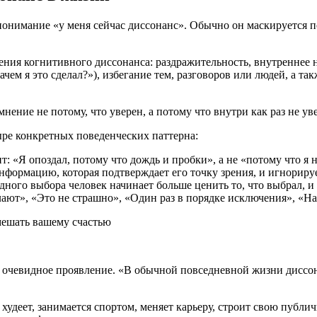
понимание «у меня сейчас диссонанс». Обычно он маскируется п
ия когнитивного диссонанса: раздражительность, внутреннее н
зачем я это сделал?»), избегание тем, разговоров или людей, а т
ение не потому, что уверен, а потому что внутри как раз не уве
ре конкретных поведенческих паттерна:
т: «Я опоздал, потому что дождь и пробки», а не «потому что я
нформацию, которая подтверждает его точку зрения, и игнорируе
ного выбора человек начинает больше ценить то, что выбрал, и 
лают», «Это не страшно», «Один раз в порядке исключения», «На 
очевидное проявление. «В обычной повседневной жизни диссонан
, худеет, занимается спортом, меняет карьеру, строит свою пу