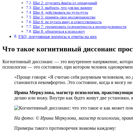
Шаг 2: отделить факты от оправданий
Шаг 3: выбрать, что для вас важнее
Шаг 4: действовать по чуть-чуть
Шаг 5: принять свое несовершенство
Шаг 6: не путать вину и ответственность
Шаг 7: тренировать толерантность к неопределенности
Шаг 8: обратиться к психологу
FAQ: популярные вопросы и ответы на них
Что такое когнитивный диссонанс про
Когнитивный диссонанс — это внутреннее напряжение, которое
психологии — это состояние, при котором человек одновремен
«Проще говоря: «Я считаю себя разумным человеком, но 
становится некомфортно. Это состояние, когда в мозгу не
Ирина Меркулова, магистр психологии, практикующий
делаю или вижу. Внутри как будто живут две установки, 
На фото: ©
Ирина Меркулова, магистр психологии
,
прак
Примеры такого противоречия знакомы каждому: