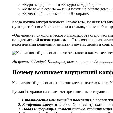
«Курить вредно» — и «Я курю каждый день».
«Мне важна семья» — и «Я почти не бываю дома».
«Я честный человек» — и «Я соврал».
Когда логика внутри человека «ломается», появляется вн
нужно, чтобы все было логично и цельно, он не любит п
«Ощущение психологического дискомфорта стало частым
поведенческой психотерапии.
— Это связано с развити
нелогичными решений и действий других людей и социа
На фото: ©
Андрей Кашкаров, психоаналитик Ассоциации
Почему возникает внутренний кон
Когнитивный диссонанс не возникает на пустом месте. У
Руслан Гимранов называет четыре типичные ситуации:
Столкновение ценностей и поведения.
Человек жив
Конфликт «хочу» и «надо».
Хочется отдыхать, но н
Новая информация ломает старую картину мира.