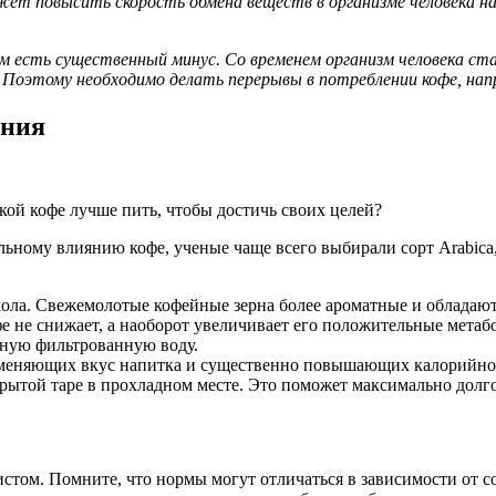
ет повысить скорость обмена веществ в организме человека н
есом есть существенный минус. Со временем организм человека 
оэтому необходимо делать перерывы в потреблении кофе, напри
ения
кой кофе лучше пить, чтобы достичь своих целей?
ному влиянию кофе, ученые чаще всего выбирали сорт Arabica
мола. Свежемолотые кофейные зерна более ароматные и обладаю
е не снижает, а наоборот увеличивает его положительные метаб
нную фильтрованную воду.
, меняющих вкус напитка и существенно повышающих калорийно
рытой таре в прохладном месте. Это поможет максимально долг
истом. Помните, что нормы могут отличаться в зависимости от с