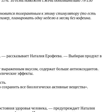
а 11%. То есть поможет сжечь дополнительно 79-150
становится толерантным к этому стимулятору (то есть
мер, планировать одну неделю в месяц без кофеина.
, — рассказывает Наталия Ерофеева. — Выбирая продукт в
т выраженным вкусом, содержат больше антиоксидантов.
олические эффекты.
сть.
о сохранить все биологически активные вещества».
остояния здоровья человека, — предупреждает Наталия