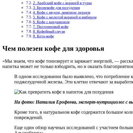
2. Арабский кофе с корицей в турке
3. Бронекофе для похудения
4. Кофе с медом, лимоном, перцем
5. Кофе с молотой корицей и имбирем
6. Кофе с кардамоном
7. Протеиновый кофе
8. Кофейный смузи
9. Кето-кофе
Чем полезен кофе для здоровья
«Мы знаем, что кофе тонизирует и заряжает энергией, — расск
напитка может не только взбодрить, но и оказать благоприятно
В одном исследовании было выявлено, что потребление к
поджелудочной железы. Эти клетки отвечают за выработк
На фото: Наталия Ерофеева, эксперт-нутрициолог с 
Кроме того, в натуральном кофе содержится большое кол
повреждений.
Еще один обзор научных исследований с участием большо
Альцгеймера».