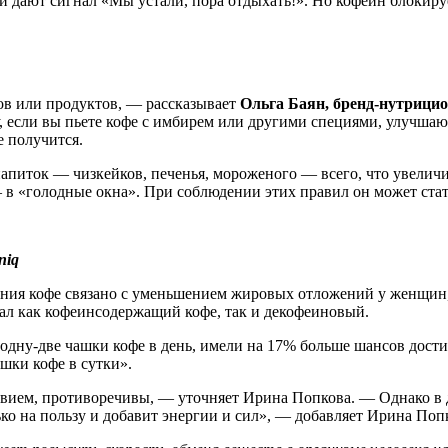
 дают сигнал «Мы устали, пора отдыхать!». Но кофеин блокируе
ов или продуктов, — рассказывает
Ольга Баян, бренд-нутрицио
, если вы пьете кофе с имбирем или другими специями, улучша
е получится.
апиток — чизкейков, печенья, мороженого — всего, что увеличи
 в «голодные окна». При соблюдении этих правил он может стат
niq
ения кофе связано с уменьшением жировых отложений у женщин
л как кофеинсодержащий кофе, так и декофеиновый.
одну-две чашки кофе в день, имели на 17% больше шансов дост
шки кофе в сутки».
твием, противоречивы, — уточняет Ирина Попкова. — Однако в
ко на пользу и добавит энергии и сил», — добавляет Ирина Поп