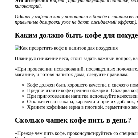
Это интересно!
Кофеин, присутствующий в напитке, мож
килокалорий.
Однако у кофеина как у помощника в борьбе с лишним в
привычные дозировки уже не дают ожидаемый эффект). П
Каким должно быть кофе для похуд
Планируя снижение веса, стоит задать важный вопрос, ка
«При проведении исследований, посвященных положитель
магазине, и готовя напиток дома, следуйте правилам:
Кофе должен быть хорошего качества и свежего по
Предпочитайте кофе средней обжарки. Обжарка коф
При приготовлении напитка используйте качестве
Откажитесь от сахара, карамели и прочих добавок
Храните кофейные зерна в плотной, герметично зак
Сколько чашек кофе пить в день?
«Прежде чем пить кофе, проконсультируйтесь со специал