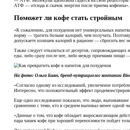
— АТФ. Молекулы аденозина садятся на свои рецепторы и
АТФ — отсюда и скачок энергии после приема кофеина».
Поможет ли кофе стать стройным
«К сожалению, для похудения нет универсальных напитк
норму — тратить больше калорий, чем получать. Поэтому
допускаете излишек калорий в рационе — сбросить вес н
Также следует отказаться от десертов, сопровождающих н
еды, либо сразу после нее, либо между приемами пищи —
На фото: Ольга Баян, бренд-нутрициолог компании Bio
«Согласно одному из исследований, увеличение потребл
Интересно, что положительный эффект продемонстрирова
Еще одно исследование показало, что люди, выпивавшие 
сравнению с теми, кто в среднем выпивал менее одной ча
«Данные о том, что кофе обладает жиросжигающим дейс
пара чашек кофе при хорошей переносимости пойдет толь