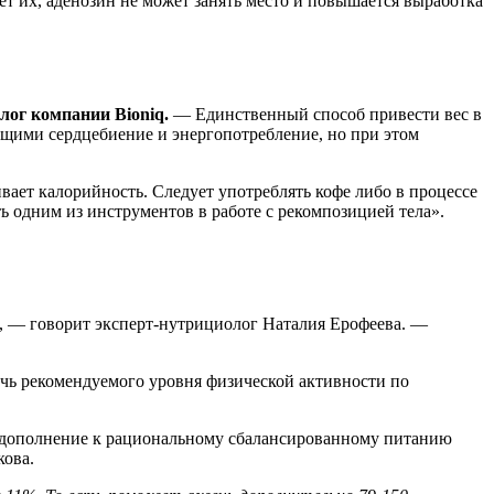
т их, аденозин не может занять место и повышается выработка
лог компании Bioniq.
— Единственный способ привести вес в
ющими сердцебиение и энергопотребление, но при этом
вает калорийность. Следует употреблять кофе либо в процессе
ь одним из инструментов в работе с рекомпозицией тела».
, — говорит эксперт-нутрициолог Наталия Ерофеева. —
ичь рекомендуемого уровня физической активности по
 дополнение к рациональному сбалансированному питанию
кова.