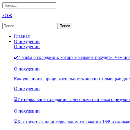
ЗОЖ
Главная
О похудении
О похудении
✔️4 мифа о голодании, которые мешают похудеть. Чем п
О похудении
Как увеличить продолжительность жизни с помощью дие
О похудении
⌛Интервальное голодание: с чего начать и какого резуль
О похудении
⌛Как питаться на интервальном голодании 16/8 и скольк