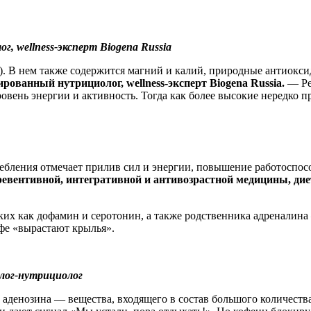
, wellness-эксперт Biogena Russia
. В нем также содержится магний и калий, природные антиокс
ованный нутрициолог, wellness-эксперт Biogena Russia.
— Ре
овень энергии и активность. Тогда как более высокие нередко п
требления отмечает прилив сил и энергии, повышение работоспо
превентивной, интегративной и антивозрастной медицины, д
ких как дофамин и серотонин, а также родственника адреналин
офе «вырастают крылья».
олог-нутрициолог
 аденозина — вещества, входящего в состав большого количест