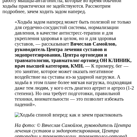
работу мышцы-антагонисты, которые во время обычной
ходьбы практически не задействуются. Рассмотрим
подробнее, зачем ходить задом наперед.
«Ходьба задом наперед может быть полезной не только
для сердечно-сосудистой системы, нормализации
давления, в качестве антистресс-терапии и для
укрепления здоровья в целом, но и для здоровья
суставов, — рассказывает
Вячеслав Самойлов,
руководитель Центра лечения суставов и
эндопротезирования, Центра ортопедии и
травматологии, травматолог-ортопед ОН КЛИНИК,
врач высшей категории, КМН.
— К примеру, бег —
это занятие, которое может оказать негативное
воздействие на суставы из-за ударной нагрузки. А
ходьба в этом плане более мягкая нагрузка, подходящая
даже тем людям, у кого есть диагноз артрит и артроз (1-2
степени). Но она требует подготовки, правильной
техники, внимательности — это позволит избежать
падений».
На фото: © Вячеслав Самойлов, руководитель Центра
лечения суставов и эндопротезирования, Центра
ортопедии и травматологии, травматолог-ортопед