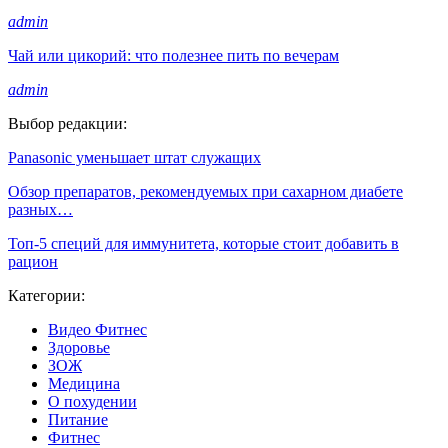
admin
Чай или цикорий: что полезнее пить по вечерам
admin
Выбор редакции:
Panasonic уменьшает штат служащих
Обзор препаратов, рекомендуемых при сахарном диабете
разных…
Топ-5 специй для иммунитета, которые стоит добавить в
рацион
Категории:
Видео Фитнес
Здоровье
ЗОЖ
Медицина
О похудении
Питание
Фитнес