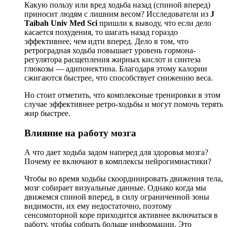
Какую пользу или вред ходьба назад (спиной вперед)
приносит людям с лишним весом? Исследователи из
J
Taibah Univ Med Sci
пришли к выводу, что если дело
касается похудения, то шагать назад гораздо
эффективнее, чем идти вперед. Дело в том, что
ретроградная ходьба повышает уровень гормона-
регулятора расщепления жирных кислот и синтеза
глюкозы — адипонектина. Благодаря этому калории
сжигаются быстрее, что способствует снижению веса.
Но стоит отметить, что комплексные тренировки в этом
случае эффективнее ретро-ходьбы и могут помочь терять
жир быстрее.
Влияние на работу мозга
А что дает ходьба задом наперед для здоровья мозга?
Почему ее включают в комплексы нейрогимнастики?
Чтобы во время ходьбы скоординировать движения тела,
мозг собирает визуальные данные. Однако когда мы
движемся спиной вперед, в силу ограниченной зоны
видимости, их ему недостаточно, поэтому
сенсомоторной коре приходится активнее включаться в
работу, чтобы собрать больше информации. Это