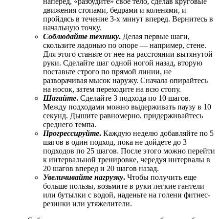
наперед, «разбудите» свое тело, сделав круговые
движения стопами, бедрами и коленями, и
пройдясь в течение 3-х минут вперед. Вернитесь в
начальную точку.
Соблюдайте технику
.
Делая первые шаги,
скользите ладонью по опоре — например, стене.
Для этого станьте от нее на расстоянии вытянутой
руки. Сделайте шаг одной ногой назад, вторую
поставьте строго по прямой линии, не
разворачивая мысок наружу. Сначала опирайтесь
на носок, затем переходите на всю стопу.
Шагайте
.
Сделайте 3 подхода по 10 шагов.
Между подходами можно выдерживать паузу в 10
секунд. Дышите равномерно, придерживайтесь
среднего темпа.
Прогрессируйте
.
Каждую неделю добавляйте по 5
шагов в один подход, пока не дойдете до 3
подходов по 25 шагов. После этого можно перейти
к интервальной тренировке, чередуя интервалы в
20 шагов вперед и 20 шагов назад.
Увеличивайте нагрузку
.
Чтобы получить еще
больше пользы, возьмите в руки легкие гантели
или бутылки с водой, наденьте на голени фитнес-
резинки или утяжелители.