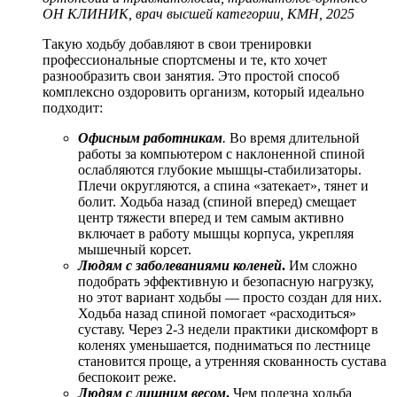
ОН КЛИНИК, врач высшей категории, КМН, 2025
Такую ходьбу добавляют в свои тренировки
профессиональные спортсмены и те, кто хочет
разнообразить свои занятия. Это простой способ
комплексно оздоровить организм, который идеально
подходит:
Офисным работникам
.
Во время длительной
работы за компьютером с наклоненной спиной
ослабляются глубокие мышцы-стабилизаторы.
Плечи округляются, а спина «затекает», тянет и
болит. Ходьба назад (спиной вперед) смещает
центр тяжести вперед и тем самым активно
включает в работу мышцы корпуса, укрепляя
мышечный корсет.
Людям с заболеваниями коленей
.
Им сложно
подобрать эффективную и безопасную нагрузку,
но этот вариант ходьбы — просто создан для них.
Ходьба назад спиной помогает «расходиться»
суставу. Через 2-3 недели практики дискомфорт в
коленях уменьшается, подниматься по лестнице
становится проще, а утренняя скованность сустава
беспокоит реже.
Людям с лишним весом
.
Чем полезна ходьба