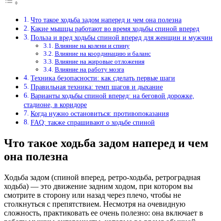
Что такое ходьба задом наперед и чем она полезна
Какие мышцы работают во время ходьбы спиной вперед
Польза и вред ходьбы спиной вперед для женщин и мужчин
Влияние на колени и спину
Влияние на координацию и баланс
Влияние на жировые отложения
Влияние на работу мозга
Техника безопасности: как сделать первые шаги
Правильная техника: темп шагов и дыхание
Варианты ходьбы спиной вперед: на беговой дорожке,
стадионе, в коридоре
Когда нужно остановиться: противопоказания
FAQ: также спрашивают о ходьбе спиной
Что такое ходьба задом наперед и чем
она полезна
Ходьба задом (спиной вперед, ретро-ходьба, ретроградная
ходьба) — это движение задним ходом, при котором вы
смотрите в сторону или назад через плечо, чтобы не
столкнуться с препятствием. Несмотря на очевидную
сложность, практиковать ее очень полезно: она включает в