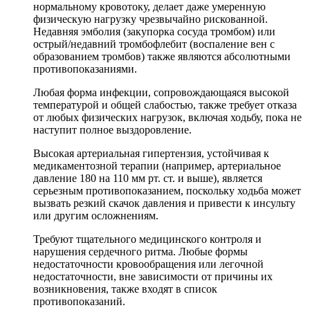
нормальному кровотоку, делает даже умеренную
физическую нагрузку чрезвычайно рискованной.
Недавняя эмболия (закупорка сосуда тромбом) или
острый/недавний тромбофлебит (воспаление вен с
образованием тромбов) также являются абсолютными
противопоказаниями.
Любая форма инфекции, сопровождающаяся высокой
температурой и общей слабостью, также требует отказа
от любых физических нагрузок, включая ходьбу, пока не
наступит полное выздоровление.
Высокая артериальная гипертензия, устойчивая к
медикаментозной терапии (например, артериальное
давление 180 на 110 мм рт. ст. и выше), является
серьезным противопоказанием, поскольку ходьба может
вызвать резкий скачок давления и привести к инсульту
или другим осложнениям.
Требуют тщательного медицинского контроля и
нарушения сердечного ритма. Любые формы
недостаточности кровообращения или легочной
недостаточности, вне зависимости от причины их
возникновения, также входят в список
противопоказаний.