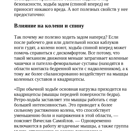
безопасности, ходьба задом (спиной вперед) не
приносит никакого вреда. А вот полезных свойств у нее
предостаточно:
Влияние на колени и спину
Так почему же полезно ходить задом наперед? Если
после рабочего дня или длительной носки каблуков
ноги гудят, а колени ноют, ходьба спиной вперед может
помочь справиться с дискомфортом. Все потому, что
такой механизм движения меньше затрагивает коленные
чашечки и пателло-феморальные суставы (находятся в
области контакта бедренной кости с надколенником), а к
тому же более сбалансированно воздействует на мышцы
коленных суставов и квадрицепсы.
«При обычной ходьбе основная нагрузка приходится на
квадрицепсы (мышцы передней поверхности бедра).
Ретро-ходьба заставляет эти мышцы работать с еще
большей интенсивностью. Это приводит к более
сильному растяжению колена, что способствует
уменьшению боли и напряжения в этой области, —
поясняет Вячеслав Самойлов. — Одновременно
включаются в работу ягодичные мышцы, а также группа