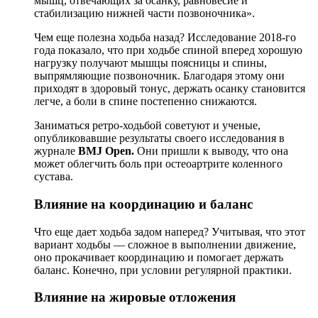
мышц, отвечающих за осанку, равновесие и
стабилизацию нижней части позвоночника».
Чем еще полезна ходьба назад? Исследование 2018-го
года показало, что при ходьбе спиной вперед хорошую
нагрузку получают мышцы поясницы и спины,
выпрямляющие позвоночник. Благодаря этому они
приходят в здоровый тонус, держать осанку становится
легче, а боли в спине постепенно снижаются.
Заниматься ретро-ходьбой советуют и ученые,
опубликовавшие результаты своего исследования в
журнале
BMJ Open.
Они пришли к выводу, что она
может облегчить боль при остеоартрите коленного
сустава.
Влияние на координацию и баланс
Что еще дает ходьба задом наперед? Учитывая, что этот
вариант ходьбы — сложное в выполнении движение,
оно прокачивает координацию и помогает держать
баланс. Конечно, при условии регулярной практики.
Влияние на жировые отложения