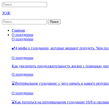
ЗОЖ
Главная
О похудении
О похудении
✔️4 мифа о голодании, которые мешают похудеть. Чем п
О похудении
Как увеличить продолжительность жизни с помощью дие
О похудении
⌛Интервальное голодание: с чего начать и какого резуль
О похудении
⌛Как питаться на интервальном голодании 16/8 и скольк