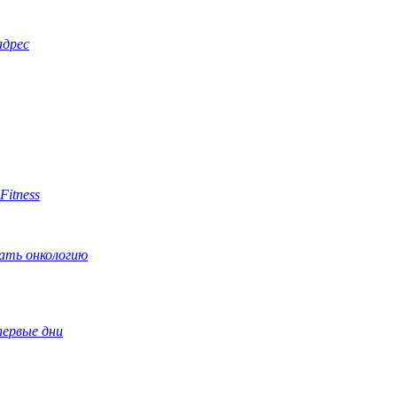
адрес
Fitness
ать онкологию
первые дни