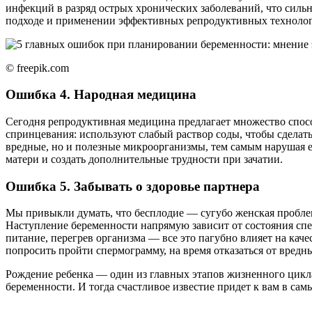
инфекций в разряд острых хронических заболеваний, что силь
подходе и применении эффективных репродуктивных технологи
© freepik.com
Ошибка 4. Народная медицина
Сегодня репродуктивная медицина предлагает множество спосо
спринцевания: используют слабый раствор соды, чтобы сделать
вредные, но и полезные микроорганизмы, тем самым нарушая 
матери и создать дополнительные трудности при зачатии.
Ошибка 5. Забывать о здоровье партнера
Мы привыкли думать, что бесплодие — сугубо женская проблема
Наступление беременности напрямую зависит от состояния спер
питание, перегрев организма — все это пагубно влияет на кач
попросить пройти спермограмму, на время отказаться от вредн
Рождение ребенка — один из главных этапов жизненного цикла
беременности. И тогда счастливое известие придет к вам в с