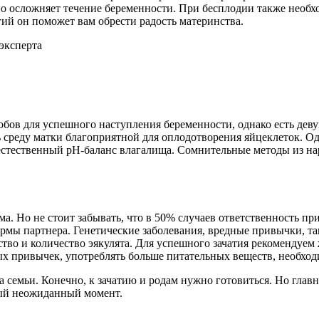
но осложняет течение беременности. При бесплодии также необ
й он поможет вам обрести радость материнства.
бов для успешного наступления беременности, однако есть деву
 среду матки благоприятной для оплодотворения яйцеклеток. Од
естественный pH-баланс влагалища. Сомнительные методы из н
. Но не стоит забывать, что в 50% случаев ответственность пр
мы партнера. Генетические заболевания, вредные привычки, так
ество и количество эякулята. Для успешного зачатия рекомендуе
ых привычек, употреблять больше питательных веществ, необход
 семьи. Конечно, к зачатию и родам нужно готовиться. Но глав
амый неожиданный момент.