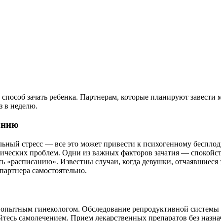
 способ зачать ребенка. Партнерам, которые планируют завести 
з в неделю.
анию
ильный стресс — все это может привести к психогенному беспл
ических проблем. Одни из важных факторов зачатия — спокойств
ь «расписанию». Известны случаи, когда девушки, отчаявшиеся 
партнера самостоятельно.
 опытным гинекологом. Обследование репродуктивной системы
айтесь самолечением. Прием лекарственных препаратов без назн