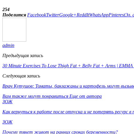
254
Поделится
Facebook
Twitter
Google+
ReddIt
WhatsApp
Pinterest
Эл. 
admin
Предыдущая запись
30 Minute Exercises To Lose Thigh Fat + Belly Fat + Arms | EMMA 
Следующая запись
Врач Кутушов: Томаты, баклажаны и картофель могут вызыв
Вам также могут понравиться
Еще от автора
ЗОЖ
Как вернуться к работе после отпуска и не потерять ресурс в 
ЗОЖ
Почему тянет живот на ранних сроках беременности?