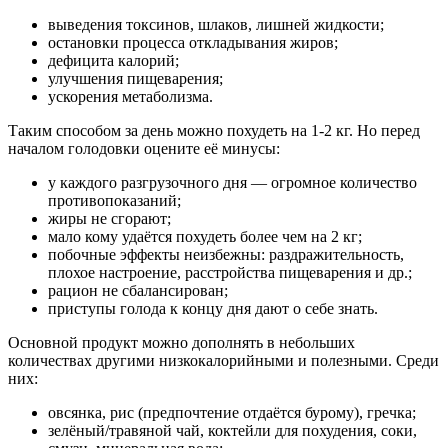
выведения токсинов, шлаков, лишней жидкости;
остановки процесса откладывания жиров;
дефицита калорий;
улучшения пищеварения;
ускорения метаболизма.
Таким способом за день можно похудеть на 1-2 кг. Но перед
началом голодовки оцените её минусы:
у каждого разгрузочного дня — огромное количество
противопоказаний;
жиры не сгорают;
мало кому удаётся похудеть более чем на 2 кг;
побочные эффекты неизбежны: раздражительность,
плохое настроение, расстройства пищеварения и др.;
рацион не сбалансирован;
приступы голода к концу дня дают о себе знать.
Основной продукт можно дополнять в небольших
количествах другими низкокалорийными и полезными. Среди
них:
овсянка, рис (предпочтение отдаётся бурому), гречка;
зелёный/травяной чай, коктейли для похудения, соки,