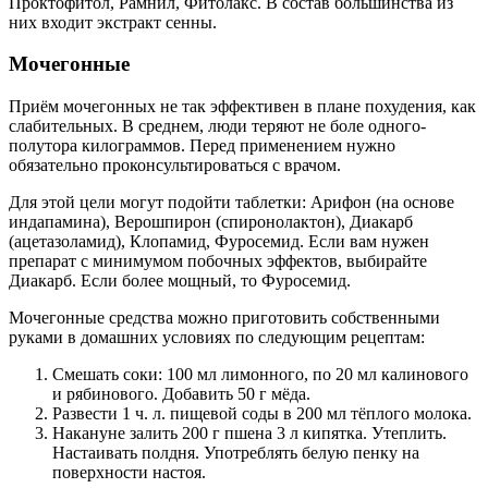
Проктофитол, Рамнил, Фитолакс. В состав большинства из
них входит экстракт сенны.
Мочегонные
Приём мочегонных не так эффективен в плане похудения, как
слабительных. В среднем, люди теряют не боле одного-
полутора килограммов. Перед применением нужно
обязательно проконсультироваться с врачом.
Для этой цели могут подойти таблетки: Арифон (на основе
индапамина), Верошпирон (спиронолактон), Диакарб
(ацетазоламид), Клопамид, Фуросемид. Если вам нужен
препарат с минимумом побочных эффектов, выбирайте
Диакарб. Если более мощный, то Фуросемид.
Мочегонные средства можно приготовить собственными
руками в домашних условиях по следующим рецептам:
Смешать соки: 100 мл лимонного, по 20 мл калинового
и рябинового. Добавить 50 г мёда.
Развести 1 ч. л. пищевой соды в 200 мл тёплого молока.
Накануне залить 200 г пшена 3 л кипятка. Утеплить.
Настаивать полдня. Употреблять белую пенку на
поверхности настоя.