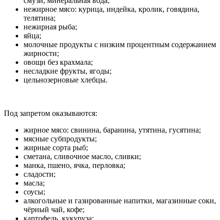
смузи, минеральная вода;
нежирное мясо: курица, индейка, кролик, говядина,
телятина;
нежирная рыба;
яйца;
молочные продукты с низким процентным содержанием
жирности;
овощи без крахмала;
несладкие фрукты, ягоды;
цельнозерновые хлебцы.
Под запретом оказываются:
жирное мясо: свинина, баранина, утятина, гусятина;
мясные субпродукты;
жирные сорта рыб;
сметана, сливочное масло, сливки;
манка, пшено, ячка, перловка;
сладости;
масла;
соусы;
алкогольные и газированные напитки, магазинные соки,
чёрный чай, кофе;
картофель, кукуруза;