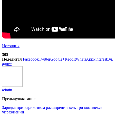
Источник
305
Поделится
Facebook
Twitter
Google+
ReddIt
WhatsApp
Pinterest
Эл.
адрес
admin
Предыдущая запись
Зарядка при варикозном расширении вен: три комплекса
упражнений