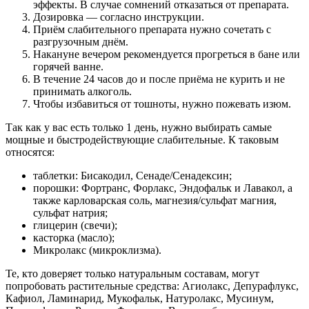
эффекты. В случае сомнений отказаться от препарата.
Дозировка — согласно инструкции.
Приём слабительного препарата нужно сочетать с
разгрузочным днём.
Накануне вечером рекомендуется прогреться в бане или
горячей ванне.
В течение 24 часов до и после приёма не курить и не
принимать алкоголь.
Чтобы избавиться от тошноты, нужно пожевать изюм.
Так как у вас есть только 1 день, нужно выбирать самые
мощные и быстродействующие слабительные. К таковым
относятся:
таблетки: Бисакодил, Сенаде/Сенадексин;
порошки: Фортранс, Форлакс, Эндофальк и Лавакол, а
также карловарская соль, магнезия/сульфат магния,
сульфат натрия;
глицерин (свечи);
касторка (масло);
Микролакс (микроклизма).
Те, кто доверяет только натуральным составам, могут
попробовать растительные средства: Агиолакс, Депурафлукс,
Кафиол, Ламинарид, Мукофальк, Натуролакс, Мусинум,