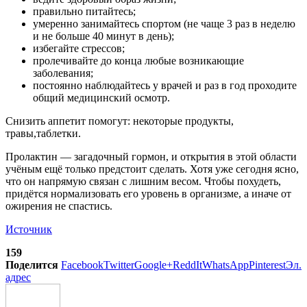
правильно питайтесь;
умеренно занимайтесь спортом (не чаще 3 раз в неделю
и не больше 40 минут в день);
избегайте стрессов;
пролечивайте до конца любые возникающие
заболевания;
постоянно наблюдайтесь у врачей и раз в год проходите
общий медицинский осмотр.
Снизить аппетит помогут: некоторые продукты,
травы,таблетки.
Пролактин — загадочный гормон, и открытия в этой области
учёным ещё только предстоит сделать. Хотя уже сегодня ясно,
что он напрямую связан с лишним весом. Чтобы похудеть,
придётся нормализовать его уровень в организме, а иначе от
ожирения не спастись.
Источник
159
Поделится
Facebook
Twitter
Google+
ReddIt
WhatsApp
Pinterest
Эл.
адрес