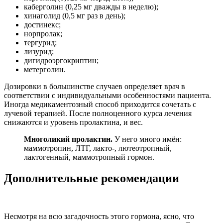
каберголин (0,25 мг дважды в неделю);
хинаголид (0,5 мг раз в день);
достинекс;
норпролак;
тергурид;
лизурид;
дигидроэргокриптин;
метерголин.
Дозировки в большинстве случаев определяет врач в
соответствии с индивидуальными особенностями пациента.
Иногда медикаментозный способ приходится сочетать с
лучевой терапией. После полноценного курса лечения
снижаются и уровень пролактина, и вес.
Многоликий пролактин.
У него много имён:
маммотропин, ЛТГ, лакто-, лютеотропный,
лактогенный, маммотропный гормон.
Дополнительные рекомендации
Несмотря на всю загадочность этого гормона, ясно, что