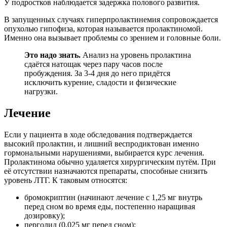
У подростков наблюдается задержка полового развития.
В запущенных случаях гиперпролактинемия сопровождается
опухолью гипофиза, которая называется пролактиномой.
Именно она вызывает проблемы со зрением и головные боли.
Это надо знать.
Анализ на уровень пролактина
сдаётся натощак через пару часов после
пробуждения. За 3-4 дня до него придётся
исключить курение, сладости и физические
нагрузки.
Лечение
Если у пациента в ходе обследования подтверждается
высокий пролактин, и лишний веспродиктован именно
гормональными нарушениями, выбирается курс лечения.
Пролактинома обычно удаляется хирургическим путём. При
её отсутствии назначаются препараты, способные снизить
уровень ЛТГ. К таковым относятся:
бромокриптин (начинают лечение с 1,25 мг внутрь
перед сном во время еды, постепенно наращивая
дозировку);
перголид (0,025 мг перед сном);