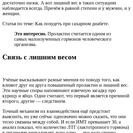
достаточно низок. А вот лишний вес в таких ситуациях
наблюдается всегда. Причём в равной степени и у мужчин, и у
женщин.
Статья по теме: Как похудеть при сахарном диабете.
Это интересно.
Пролактин считается одним из
самых малоизученных гормонов человеческого
организма.
Связь с лишним весом
Учёные высказывают разные мнения по поводу того, как
влияют друг на друга повышенный пролактин и лишний вес.
Эти научные споры напоминают извечную загадку про
курицу и яйцо. Одни считают, что первый является причиной
второго, другие — следствием.
Точный механизм их взаимодействия ещё предстоит
выяснить, но уже сейчас однозначно можно сказать, что они
тесно связаны между собой. И если ИМТ превышает 30, а
анализ показал, что количество ЛТГ (лактотропного гормона)
в организме зашкаливает, ясно одно — его надо срочно