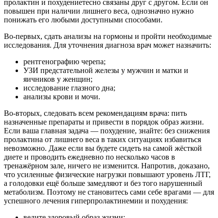
пролактин и похудениетесно связаны друг с другом. Если он
повышен при наличии лишнего веса, однозначно нужно
понижать его любыми доступными способами.
Во-первых, сдать анализы на гормоны и пройти необходимые
исследования. Для уточнения диагноза врач может назначить:
рентгенографию черепа;
УЗИ предстательной железы у мужчин и матки и
яичников у женщин;
исследование глазного дна;
анализы крови и мочи.
Во-вторых, следовать всем рекомендациям врача: пить
назначенные препараты и привести в порядок образ жизни.
Если ваша главная задача — похудение, знайте: без снижения
пролактина от лишнего веса в таких ситуациях избавиться
невозможно. Даже если вы будете сидеть на самой жёсткой
диете и проводить ежедневно по несколько часов в
тренажёрном зале, ничего не изменится. Напротив, доказано,
что усиленные физические нагрузки повышают уровень ЛТГ,
а голодовки ещё больше замедляют и без того нарушенный
метаболизм. Поэтому не становитесь сами себе врагами — для
успешного лечения гиперпролактинемии и похудения:
ведите здоровый образ жизни;