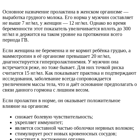
Основное назначение пролактина в женском организме —
выработка грудного молока. Его норма у мужчин составляет
не выше 7 нг/мл, у женщин — 12 нг/мл. Однако во время
беременности этот показатель увеличивается вплоть до 300
нг/мл и держится на таком уровне на протяжении всего
периода ГВ.
Если женщина не беременна и не кормит ребёнка грудью, а
маммотропин в её организме превышает 20 нг/мл,
диагностируется гиперпролактинемия. У мужчин она
встречается реже, но тоже бывает. Для них точкой риска
считается 15 нг/мл. Как показывает практика и подтверждают
исследования, заболевание всегда сопровождается
увеличением массы тела, что и даёт основание предполагать о
связи данного гормона с лишним весом.
Если пролактин в норме, он оказывает положительное
влияние на организм:
снижает болевую чувствительность;
укрепляет иммунитет;
является составной частью оболочки нервных волокон;
стимулирует рост новых кровеносных сосудов;
участвует в достижении оргазма.