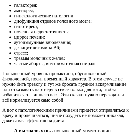
галакторея;
аменорея;
гинекологические патологии;
дисфункция отделов головного мозга;
гипотиреоз;
почечная недостаточность;
цирроз печени;
аутоиммунные заболевания;
дефицит витамина В6;
стресс;
травмы молочных желез;
частые аборты, внутриматочная спираль.
Повышенный уровень пролактина, обусловленный
физиологией, носит временный характер. В этом случае не
нужно бить тревогу и тут же бросать грудное вскармливание
или отказывать партнёру в сексе только для того, чтобы
избавиться от лишнего веса. Эти скачки нужно переждать и
всё нормализуется само собой.
А вот с патологическими причинами придётся отправляться к
врачу и пролечиваться, иначе похудеть не поможет никакая,
даже самая эффективная диета.
А вы знали, что…
повышенный маммотропин