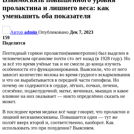
пролактина и лишнего веса: как
уменьшить оба показателя
Автор
admin
Опубликовано
Дек 7, 2023
159
Поделится
Пептидный гормон пролактин(маммотропин) был выделен в
человеческом организме почти сто лет назад (в 1928 году). Но
за всё это время учёные так и не смогли до конца изучить
особенности его функционирования. Выяснили, что от него
зависит количество молока во время грудного вскармливания
и что он вырабатывается в передней части гипофиза. Но
почему он содержится в сердце, лёгких, почках, печени,
селезёнке, поджелудочной, матке, яичниках, мышцах и какое
влияние на них оказывает — никто определённо сказать не
может.
В последнее время медики всё чаще говорят, что пролактин и
лишний весвзаимосвязаны. Повышается один — тут же
ползёт вверх второй и, соответственно, наоборот. Как
использовать это при похудении? Выясняем.