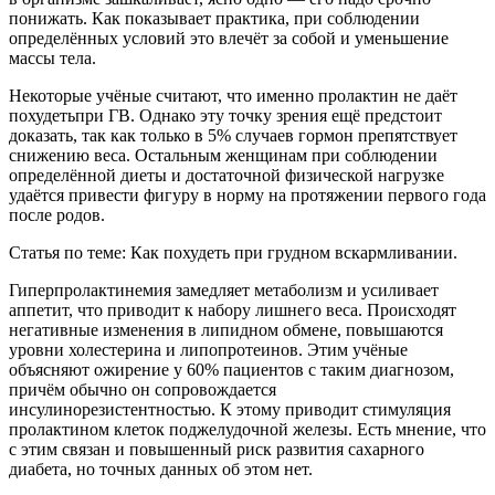
понижать. Как показывает практика, при соблюдении
определённых условий это влечёт за собой и уменьшение
массы тела.
Некоторые учёные считают, что именно пролактин не даёт
похудетьпри ГВ. Однако эту точку зрения ещё предстоит
доказать, так как только в 5% случаев гормон препятствует
снижению веса. Остальным женщинам при соблюдении
определённой диеты и достаточной физической нагрузке
удаётся привести фигуру в норму на протяжении первого года
после родов.
Статья по теме: Как похудеть при грудном вскармливании.
Гиперпролактинемия замедляет метаболизм и усиливает
аппетит, что приводит к набору лишнего веса. Происходят
негативные изменения в липидном обмене, повышаются
уровни холестерина и липопротеинов. Этим учёные
объясняют ожирение у 60% пациентов с таким диагнозом,
причём обычно он сопровождается
инсулинорезистентностью. К этому приводит стимуляция
пролактином клеток поджелудочной железы. Есть мнение, что
с этим связан и повышенный риск развития сахарного
диабета, но точных данных об этом нет.