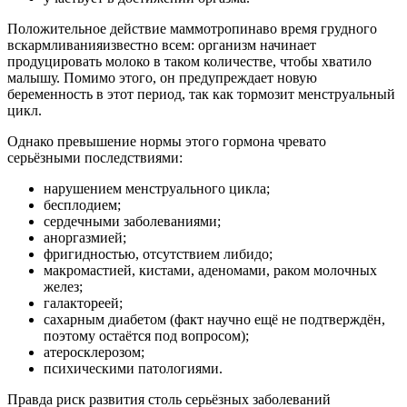
Положительное действие маммотропинаво время грудного
вскармливанияизвестно всем: организм начинает
продуцировать молоко в таком количестве, чтобы хватило
малышу. Помимо этого, он предупреждает новую
беременность в этот период, так как тормозит менструальный
цикл.
Однако превышение нормы этого гормона чревато
серьёзными последствиями:
нарушением менструального цикла;
бесплодием;
сердечными заболеваниями;
аноргазмией;
фригидностью, отсутствием либидо;
макромастией, кистами, аденомами, раком молочных
желез;
галактореей;
сахарным диабетом (факт научно ещё не подтверждён,
поэтому остаётся под вопросом);
атеросклерозом;
психическими патологиями.
Правда риск развития столь серьёзных заболеваний