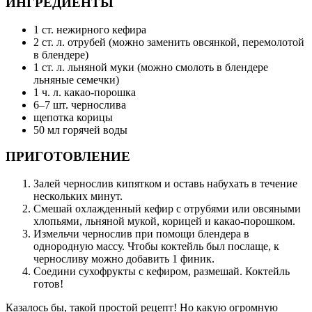
ИНГРЕДИЕНТЫ
1 ст. нежирного кефира
2 ст. л. отрубей (можно заменить овсянкой, перемолотой
в блендере)
1 ст. л. льняной муки (можно смолоть в блендере
льняные семечки)
1 ч. л. какао-порошка
6–7 шт. чернослива
щепотка корицы
50 мл горячей воды
ПРИГОТОВЛЕНИЕ
Залей чернослив кипятком и оставь набухать в течение
нескольких минут.
Смешай охлажденный кефир с отрубями или овсяными
хлопьями, льняной мукой, корицей и какао-порошком.
Измельчи чернослив при помощи блендера в
однородную массу. Чтобы коктейль был послаще, к
черносливу можно добавить 1 финик.
Соедини сухофрукты с кефиром, размешай. Коктейль
готов!
Казалось бы, такой простой рецепт! Но какую огромную