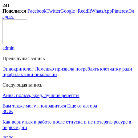
241
Поделится
Facebook
Twitter
Google+
ReddIt
WhatsApp
Pinterest
Эл.
адрес
admin
Предыдущая запись
Эндокринолог Лемешко призвала потреблять клетчатку ради
профилактики онкологии
Следующая запись
Айва: польза, вред, лучшие рецепты
Вам также могут понравиться
Еще от автора
ЗОЖ
Как вернуться к работе после отпуска и не потерять ресурс в
первые дни
ЗОЖ