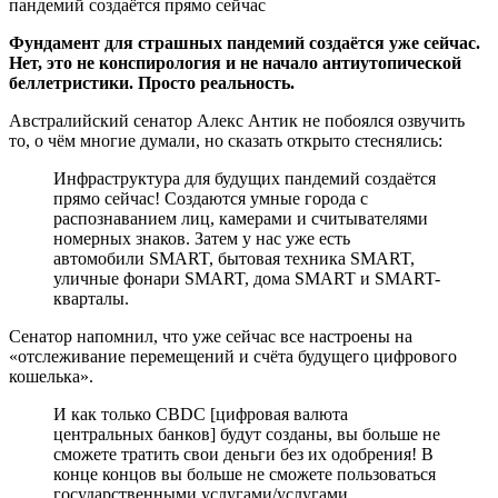
Фундамент для страшных пандемий создаётся уже сейчас.
Нет, это не конспирология и не начало антиутопической
беллетристики. Просто реальность.
Австралийский сенатор Алекс Антик не побоялся озвучить
то, о чём многие думали, но сказать открыто стеснялись:
Инфраструктура для будущих пандемий создаётся
прямо сейчас! Создаются умные города с
распознаванием лиц, камерами и считывателями
номерных знаков. Затем у нас уже есть
автомобили SMART, бытовая техника SMART,
уличные фонари SMART, дома SMART и SMART-
кварталы.
Сенатор напомнил, что уже сейчас все настроены на
«отслеживание перемещений и счёта будущего цифрового
кошелька».
И как только CBDC [цифровая валюта
центральных банков] будут созданы, вы больше не
сможете тратить свои деньги без их одобрения! В
конце концов вы больше не сможете пользоваться
государственными услугами/услугами