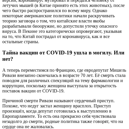
версии, коронавирус мутировал и передался человеку от
летучих мышей (в Китае принято есть этих животных), после
чего быстро распространился по всему миру. Однако
некоторые американские политики начали раскручивать
теорию заговора о том, что китайские власти якобы
разрабатывали биооружие, но допустили утечку опасного
вируса. В Пекине это категорически опровергают, указывая
на то, что Китай пострадал от коронавируса, как и все
остальные страны.
Тайна вакцин от COVID-19 ушла в могилу. Или
нет?
А теперь переместимся по Францию, где евродепутат Мишель
Ривази внезапно скончалась в возрасте 70 лет. Её смерть стала
поводом для различных спекуляций на тему фармакологии и
коррупции, поскольку женщина выступала за открытость
поставок вакцин от COVID-19.
Причиной смерти Ривази называют сердечный приступ.
Похоже, что недуг застал женщину врасплох. Приступ
произошёл, когда депутат готовилась к выступлению в
Европарламенте. То есть она прекрасно себя чувствовала
незадолго до смерти, родные политика также говорят, что на
сердце она не жаловалась.