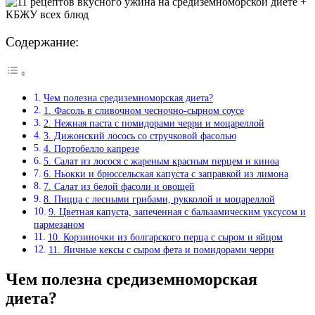
Содержание:
Чем полезна средиземноморская диета?
1. Фасоль в сливочном чесночно-сырном соусе
2. Нежная паста с помидорами черри и моцареллой
3. Дижонский лосось со стручковой фасолью
4. Портобелло капрезе
5. Салат из лосося с жареным красным перцем и киноа
6. Ньокки и брюссельская капуста с заправкой из лимона
7. Салат из белой фасоли и овощей
8. Пицца с лесными грибами, рукколой и моцареллой
9. Цветная капуста, запеченная с бальзамическим уксусом и
пармезаном
10. Корзиночки из болгарского перца с сыром и яйцом
11. Яичные кексы с сыром фета и помидорами черри
Чем полезна средиземноморская
диета?