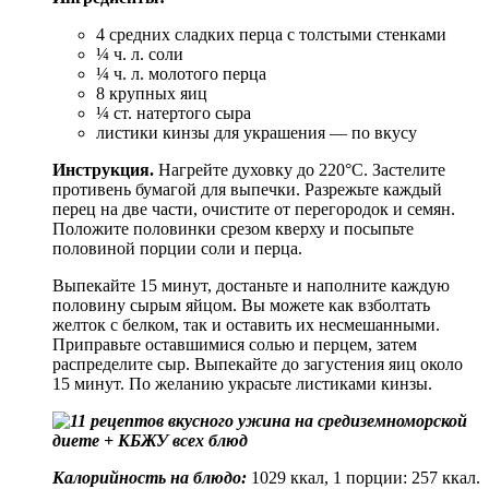
4 средних сладких перца с толстыми стенками
¼ ч. л. соли
¼ ч. л. молотого перца
8 крупных яиц
¼ ст. натертого сыра
листики кинзы для украшения — по вкусу
Инструкция.
Нагрейте духовку до 220°С. Застелите
противень бумагой для выпечки. Разрежьте каждый
перец на две части, очистите от перегородок и семян.
Положите половинки срезом кверху и посыпьте
половиной порции соли и перца.
Выпекайте 15 минут, достаньте и наполните каждую
половину сырым яйцом. Вы можете как взболтать
желток с белком, так и оставить их несмешанными.
Приправьте оставшимися солью и перцем, затем
распределите сыр. Выпекайте до загустения яиц около
15 минут. По желанию украсьте листиками кинзы.
Калорийность на блюдо:
1029 ккал, 1 порции: 257 ккал.