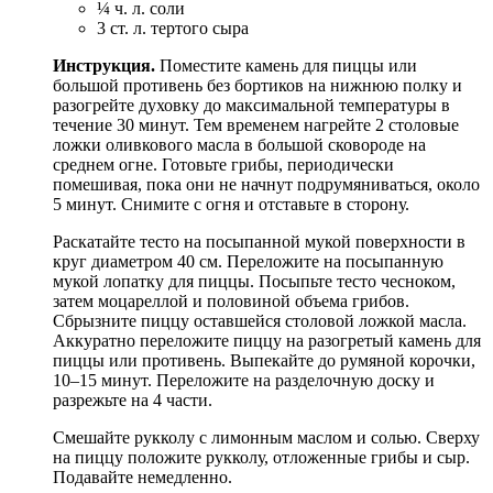
¼ ч. л. соли
3 ст. л. тертого сыра
Инструкция.
Поместите камень для пиццы или
большой противень без бортиков на нижнюю полку и
разогрейте духовку до максимальной температуры в
течение 30 минут. Тем временем нагрейте 2 столовые
ложки оливкового масла в большой сковороде на
среднем огне. Готовьте грибы, периодически
помешивая, пока они не начнут подрумяниваться, около
5 минут. Снимите с огня и отставьте в сторону.
Раскатайте тесто на посыпанной мукой поверхности в
круг диаметром 40 см. Переложите на посыпанную
мукой лопатку для пиццы. Посыпьте тесто чесноком,
затем моцареллой и половиной объема грибов.
Сбрызните пиццу оставшейся столовой ложкой масла.
Аккуратно переложите пиццу на разогретый камень для
пиццы или противень. Выпекайте до румяной корочки,
10–15 минут. Переложите на разделочную доску и
разрежьте на 4 части.
Смешайте рукколу с лимонным маслом и солью. Сверху
на пиццу положите рукколу, отложенные грибы и сыр.
Подавайте немедленно.