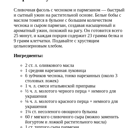
Сливочная фасоль с чесноком и пармезаном — быстрый
и сытный ужин на растительной основе. Белые бобы с
маслом томятся в бульоне с большим количеством
чеснока и сыром пармезан, создавая насыщенный и
ароматный ужин, похожий на рагу. Он готовится всего
25 минут, и каждая порция содержит 23 грамма белка и
9 грамм клетчатки. Подавайте с хрустящим
цельнозерновым хлебом.
Ингредиенты:
2 ст. л. оливкового масла
1 средняя нарезанная луковица
6 зубчиков чеснока, тонко нарезанных (около 3
столовых ложек)
1 ч. л. смеси итальянской приправы
½ ч. л. молотого черного перца + немного для
украшения
¼ ч. л. молотого красного перца + немного для
украшения
1¼ ст. несоленого овощного бульона
60 г мягкого сливочного сыра (можно заменить
йогуртом и ложкой растительного масла)
1 ст. тертого сыра пармезан