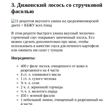
3. Дижонский лосось со стручковой
фасолью
В этом рецепте быстрого ужина вкусный чесночно-
горчичный соус покрывает запеченный лосось. Его
можно сделать дополнительно про запас, чтобы
использовать в качестве соуса для печеного картофеля
или оживить им салат с тунцом.
Ингредиенты:
400 г филе лосося, очищенного от кожи и
разрезанного на 4 части
4 ст. л. оливкового масла
1 ст. л. сухого чеснока
¾ ч. л. соли
2 ч. л. зерненной горчицы
½ ч. л. молотого перца
450 г зеленой фасоли
1 небольшой лимон, очищенный и разрезанный на
4 части