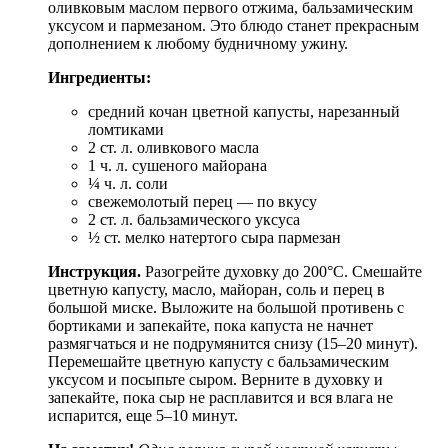
оливковым маслом первого отжима, бальзамическим
уксусом и пармезаном. Это блюдо станет прекрасным
дополнением к любому будничному ужину.
Ингредиенты:
средний кочан цветной капусты, нарезанный
ломтиками
2 ст. л. оливкового масла
1 ч. л. сушеного майорана
¼ ч. л. соли
свежемолотый перец — по вкусу
2 ст. л. бальзамического уксуса
½ ст. мелко натертого сыра пармезан
Инструкция.
Разогрейте духовку до 200°C. Смешайте
цветную капусту, масло, майоран, соль и перец в
большой миске. Выложите на большой противень с
бортиками и запекайте, пока капуста не начнет
размягчаться и не подрумянится снизу (15–20 минут).
Перемешайте цветную капусту с бальзамическим
уксусом и посыпьте сыром. Верните в духовку и
запекайте, пока сыр не расплавится и вся влага не
испарится, еще 5–10 минут.