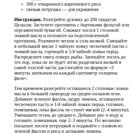
300 г отваренного коричневого риса
свежая петрушка — для украшения
Инструкция.
Разогрейте духовку до 200 градусов
Цельсия. Застелите противень с бортиками фольгой или
пергаментной бумагой. Смажьте лосося 1 столовой
ложкой масла и положите на подготовленный
противень. Разомните чеснок и соль вилкой. Смешайте
в небольшой миске 1 чайную ложку чесночной пасты с
ложкой масла, горчицей и 1/4 чайной ложки перца.
Распределите смесь поверх рыбы. Запекайте лосось до
тех пор, пока он не будет легко разделяться вилкой в
самой толстой части: рассчитайте по формуле «3
минуты запекания на каждый сантиметр толщины
филе».
Тем временем разогрейте оставшиеся 2 столовые ложки
масла в большой сковороде на средне-сильном огне.
Добавьте зеленую фасоль, цедру лимона, оставшуюся
чесночную пасту и 1/4 чайной ложки перца, готовьте,
помешивая, пока фасоль не станет мягкой (2–4 минуты).
Уменьшите огонь до среднего. Добавьте рис и воду и
готовьте, помешивая, еще 2–3 минуты. По желанию
посыпьте лосося петрушкой и подавайте с пловом из
зеленой фасоли и риса и дольками лимона.