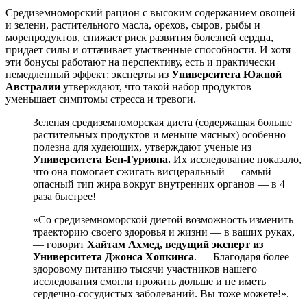
Средиземноморский рацион с высоким содержанием овощей
и зелени, растительного масла, орехов, сыров, рыбы и
морепродуктов, снижает риск развития болезней сердца,
придает силы и оттачивает умственные способности. И хотя
эти бонусы работают на перспективу, есть и практически
немедленный эффект: эксперты из
Университета Южной
Австралии
утверждают, что такой набор продуктов
уменьшает симптомы стресса и тревоги.
Зеленая средиземноморская диета (содержащая больше
растительных продуктов и меньше мясных) особенно
полезна для худеющих, утверждают ученые из
Университета Бен-Гуриона.
Их исследование показало,
что она помогает сжигать висцеральный — самый
опасный тип жира вокруг внутренних органов — в 4
раза быстрее!
«Со средиземноморской диетой возможность изменить
траекторию своего здоровья и жизни — в ваших руках,
— говорит
Хайтам Ахмед, ведущий эксперт из
Университета Джонса Хопкинса
. — Благодаря более
здоровому питанию тысячи участников нашего
исследования смогли прожить дольше и не иметь
сердечно-сосудистых заболеваний. Вы тоже можете!».