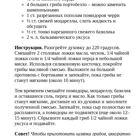
4 больших гриба портобелло – можно заменить
шампиньонами
1 ст. разрезанных пополам помидоров черри
½ ст. свежей моцареллы, слить жидкость и
обсушить
½ ст. тонко нарезанного свежего базилика
2 ч. л. бальзамического уксуса
Инструкция.
Разогрейте духовку до 220 градусов.
Смешайте 2 столовые ложки масла, чеснок, 1/4 чайной
ложки соли и 1/4 чайной ложки перца в небольшой
миске. Используя силиконовую кисточку, покройте
грибы масляной смесью. Выложите на большой
противень с бортиками и запекайте, пока грибы не
станут мягкими (около 10 минут).
Тем временем смешайте помидоры, моцареллу, базилик
и оставшиеся соль, перец и масло. Как только грибы
станут мягкими, достаньте их из духовки и заполните
полученной смесью. Запекайте, пока сыр полностью не
расплавится, а помидоры не подвялятся (еще около 12–
15 минут). Сбрызните каждый гриб 1/2 чайной ложки
уксуса и подавайте.
Совет!
Чтобы приготовить шляпки грибов, аккуратно