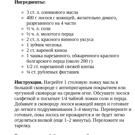
Ингредиенты:
3 ст. л. оливкового масла
400 г лосося с кожицей, желательно дикого,
разрезанного на 4 части
½ ч. л. соли
½ ч. л. молотого перца
2 ст. л. красного винного уксуса
1 зубчик чеснока
2 ст. вареной киноа
1 чашка нарезанного, обжаренного красного
болгарского перца (около 200 г)
1/2 ст. нарезанной свежей кинзы
¼ ст. рубленых фисташек
Инструкция.
Нагрейте 1 столовую ложку масла в
большой сковороде с антипригарным покрытием или
чугунной сковороде на среднем огне. Обсушите лосося
салфеткой и посыпьте 1/4 чайной ложки соли и перца.
Добавьте в сковороду лосося кожицей вверх и готовьте
до легкого подрумянивания 3–4 минуты. Переверните и
готовьте, пока лосось не прожарится и не будет легко
отделяться вилкой (еще 1–2 минуты). Переложите на
тарелку.