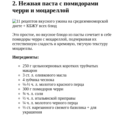
2. Нежная паста с помидорами
черри и моцареллой
Это простое, но вкусное блюдо из пасты сочетает в себе
помидоры черри с моцареллой, подчеркивая их
естественную сладость и кремовую, тягучую текстуру
моцареллы.
Ингредиенты:
250 г цельнозерновых коротких трубчатых
макарон
3 ст. л. оливкового масла
4 зубчика чеснока
¼-½ ч. л. молотого красного перца
300 г помидоров черри
¾ ч. л. соли
½ ч. л. итальянской приправы
¼ ч. л. молотого черного перца
⅓ ст. нарезанного свежего базилика + для
украшения