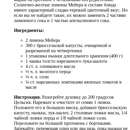
Солнечно-желтые лимоны Мейера в составе блюда
имеют характерный сладко-терпкий цветочный вкус. Но
если вы не найдете такие, их можно заменить 2 частями
лимонного сока и 1 частью апельсинового сока.
Ингредиенты:
2 лимона Мейера
300 г брюссельской капусты, очищенной и
разрезанной на четвертинки
1 упаковка ньокки длительного хранения (400 г)
1 чашка толсто нарезанного лука-шалота
4 ст. л. оливкового масла
½ ч. л. молотого перца
¼ ч. л. соли
¼ ст. нарезанных ломтиками вяленых томатов в
масле
Инструкция.
Разогрейте духовку до 200 градусов
Цельсия. Нарежьте и очистите от семян 1 лимон.
Положите его в большую миску, добавьте брюссельскую
капусту, ньокки, лук-шалот, 2 столовые ложки масла, 1/4
чайной ложки перца и 1/8 чайной ложки соли.
Переложите на большой противень с бортиками.
Запекайте, перемешав один или два раза, пока ньокки не