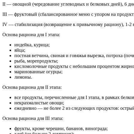
II — овощной (чередование углеводных и белковых дней), 6 дне
III — фруктовый (сбалансированное меню с упором на продукт
IV — стабилизация (возвращение к привычному рациону), 1-2 
Основа рациона для I этапа:
индейка, курица;
яйца;
постная ветчина, свиная и говяжья вырезка, потроха (поч
рыба, морепродукты;
кисломолочные продукты с небольшим процентом жирност
маринованные огурцы;
лимоны.
Основа рациона для II этапа:
все продукты, перечисленные для I этапа, в рамках белко
некрахмалистые овощи;
ежедневно — не более 2 из следующих продуктов: острый 
Основа рациона для III этапа:
фрукты, кроме черешни, бананов, винограда;
хлеб (не больше 2 ломтиков);