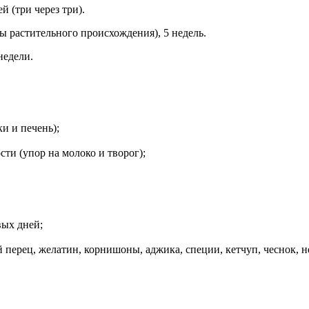
й (три через три).
ы растительного происхождения), 5 недель.
недели.
ки и печень);
и (упор на молоко и творог);
вых дней;
перец, желатин, корнишоны, аджика, специи, кетчуп, чеснок, н