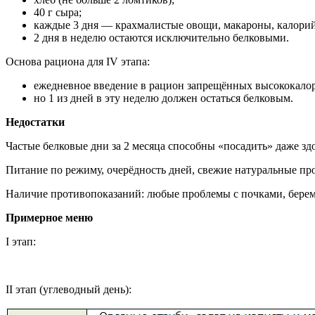
40 г сыра;
каждые 3 дня — крахмалистые овощи, макароны, калорий
2 дня в неделю остаются исключительно белковыми.
Основа рациона для IV этапа:
ежедневное введение в рацион запрещённых высококало
но 1 из дней в эту неделю должен остаться белковым.
Недостатки
Частые белковые дни за 2 месяца способны «посадить» даже з
Питание по режиму, очерёдность дней, свежие натуральные про
Наличие противопоказаний: любые проблемы с почками, береме
Примерное меню
I этап:
II этап (углеводный день):