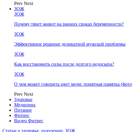
Prev
Next
ЗОЖ
ЗОЖ
Почему тянет живот на ранних сроках беременности?
ЗОЖ
Эффективное решение деликатной мужской проблемы
ЗОЖ
Как восстановить силы после долгого недосыпа?
ЗОЖ
О чем может говорить цвет мочи: понятная памятка (фото
Prev
Next
Здоровье
Медицина
Питание
Фитнес
Видео Фитнес
Статьи о здоровье, похудении, ЗОЖ