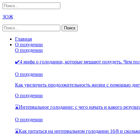
ЗОЖ
Главная
О похудении
О похудении
✔️4 мифа о голодании, которые мешают похудеть. Чем п
О похудении
Как увеличить продолжительность жизни с помощью дие
О похудении
⌛Интервальное голодание: с чего начать и какого резуль
О похудении
⌛Как питаться на интервальном голодании 16/8 и скольк